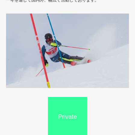
Private
Racing