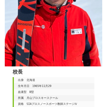
校長
出身　北海道

生年月日　1965年11月29

血液型　B型

所属　月山プロスキースクール
